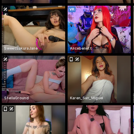
SweetSakuraJane
Alicebenett
StellaGround
Karen_San_Miguel