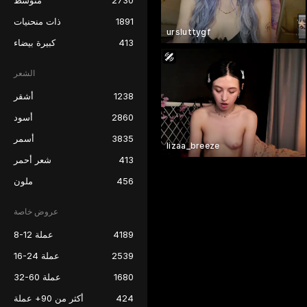
2730
متوسط
1891
ذات منحنيات
ursluttygf
413
كبيرة بيضاء
الشعر
1238
أشقر
2860
أسود
3835
أسمر
lizaa_breeze
413
شعر أحمر
456
ملون
عروض خاصة
4189
8-12 عملة
2539
16-24 عملة
1680
32-60 عملة
424
أكثر من 90+ عملة