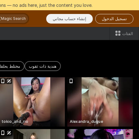
ns — no ads here, just the content you love.
تسجيل الدخول
إنشاء حساب مجاني
Magic Search
الفئات
هندية ذات ثقوب
مختلط بحلقا
tokio_and_rio
Alexandra_duque