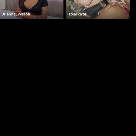
Brianna_Wilson
solarkate