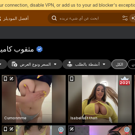
r connection, disable VPN, or add us to your ad blocker's exceptio
أفضل الموديلز
مثقوب كامي
ن
الكل
أنشطة بالطلب
السعر ونوع العرض
2021
Cumonmme
IsabellaEtthan