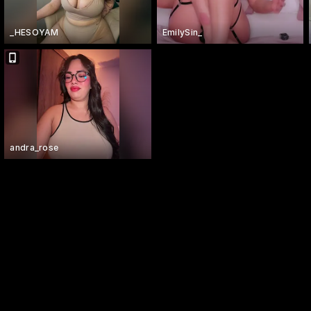
_HESOYAM
EmilySin_
andra_rose