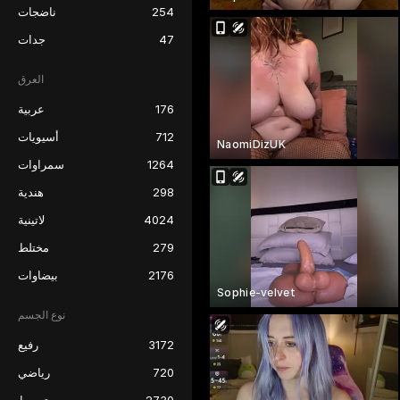
254
ناضجات
47
جدات
العرق
176
عربية
712
أسيويات
NaomiDizUK
1264
سمراوات
298
هندية
4024
لاتينية
279
مختلط
2176
بيضاوات
Sophie-velvet
نوع الجسم
3172
رفيع
720
رياضي