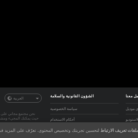
ل معنا
الشؤون القانونية والسلامة
العربية
 موديل
سياسة الخصوصية
حيث يمكنك المجيء ومشاهدة
استوديو
أحكام الاستخدام
لفات تعريف الارتباط
لتحسين تجربتك وتخصيص المحتوى. تعرّف على المزيد ف
للويبكام
سياسة قانون الألفية للملكية الرقمية
استعرض مئات الموديلز من 