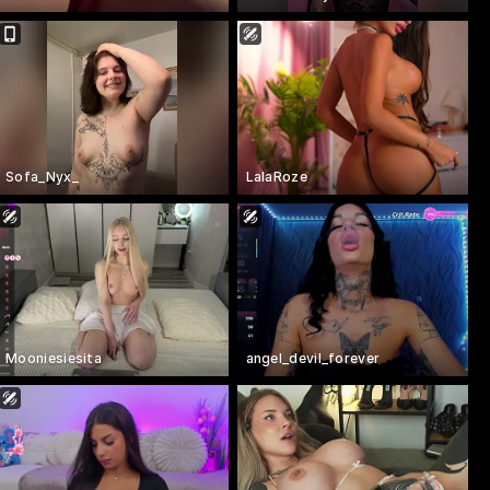
Sofa_Nyx_
LalaRoze
Mooniesiesita
angel_devil_forever