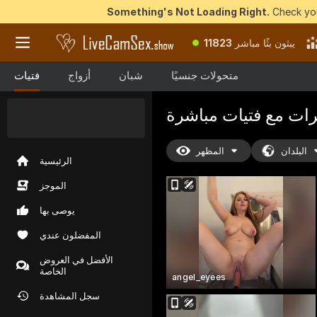
Something's Not Loading Right.
Check you
يبثون بثًا مباشر
11823
متحولات جنسيًا
شبان
أزواج
فتيات
رات مع فتيات
مباشرة
50 عملة مجانية
للفوز
بها الآن
البلدان
المظهر
الرئيسية
الموجز
يوصى بها
المفضلون عندي
الأفضل في العروض
الخاصة
angel_eyees
سجل المشاهدة