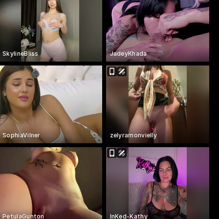
SkylineBliss
JadeyKhada
SophiaVilner
zelyramonvielly
PetulaGunton
InKed-Kathy