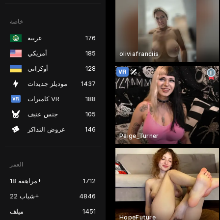
خاصة
176
عربية
185
أمريكي
oliviafranciis
128
أوكراني
1437
موديلز جديدات
188
كاميرات VR
105
جنس عنيف
146
عروض التذاكر
Paige_Turner
العمر
1712
مراهقة 18+
4846
شباب 22+
1451
ميلف
HopeFuture