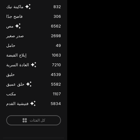
832
ماكينة نيك
306
فاضح جدًا
6562
مص
2698
صدر صغير
49
حامل
1063
إيلاج القبضة
7210
العادة السرية
4539
حليق
5582
حلق عميق
1107
مكتب
5834
فتيشية القدم
كل الفئات