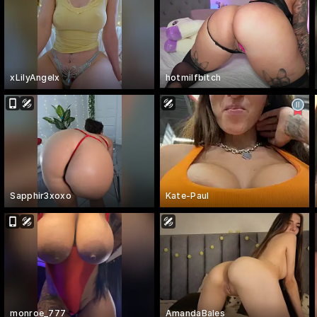
xLilyAngelx
hotmilfbitch
Sapphir3xoxo
Kate-Paul
monroe_777
AmandaBales