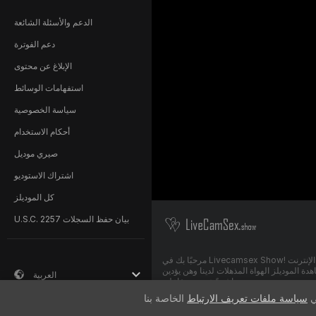
الدعم والأسئلة الشائعة
دعم الفوترة
الإبلاغ عن محتوى
استفهامات الوسائط
سياسة الخصوصية
أحكام الاستخدام
صيري موديل
اشتراك الاستوديو
كل الموديلز
U.S.C. 2257 بيان حفظ السجلات
مرحبًا بك في Livecamsex Show! نحن مجتمع مجاني على الإنترنت
 الموديلز الهواة المذهلات لدينا وهن يؤدين
العربية
مباشرةً عروض تفاعلية.
ي
سياسة ملفات تعريف الارتباط
Livecamsex Show مجاني بنسبة 100% والوصول إليه فوري.
نساء ورجال وأزواج ومتحولات جنسيًا يؤدون